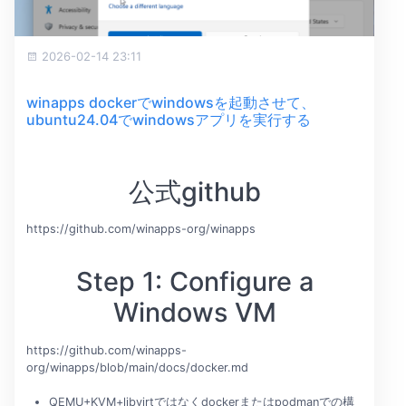
2026-02-14 23:11
winapps dockerでwindowsを起動させて、
ubuntu24.04でwindowsアプリを実行する
公式github
https://github.com/winapps-org/winapps
Step 1: Configure a
Windows VM
https://github.com/winapps-
org/winapps/blob/main/docs/docker.md
QEMU+KVM+libvirtではなくdockerまたはpodmanでの構