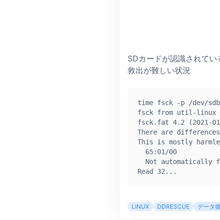
SDカードが認識されてい
救出が難しい状況
time fsck -p /dev/sdb
fsck from util-linux 
fsck.fat 4.2 (2021-01
There are differences
This is mostly harmle
  65:01/00

  Not automatically f
Read 32...
LINUX
DDRESCUE
データ