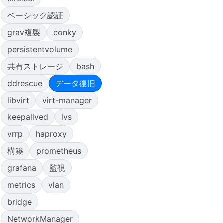
ベーシック認証
grav複製
conky
persistentvolume
共有ストレージ
bash
ddrescue
データ復旧
libvirt
virt-manager
keepalived
lvs
vrrp
haproxy
構築
prometheus
grafana
監視
metrics
vlan
bridge
NetworkManager