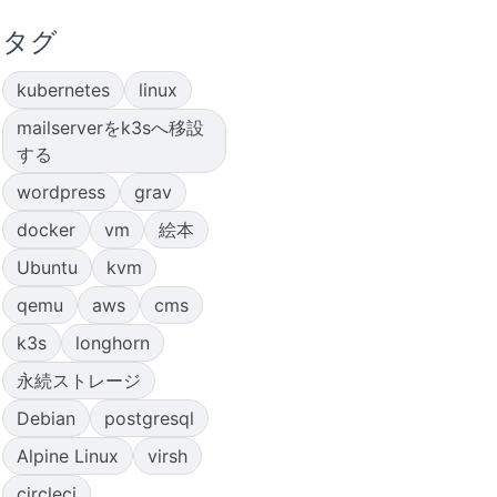
タグ
kubernetes
linux
mailserverをk3sへ移設
する
wordpress
grav
docker
vm
絵本
Ubuntu
kvm
qemu
aws
cms
k3s
longhorn
永続ストレージ
Debian
postgresql
Alpine Linux
virsh
circleci