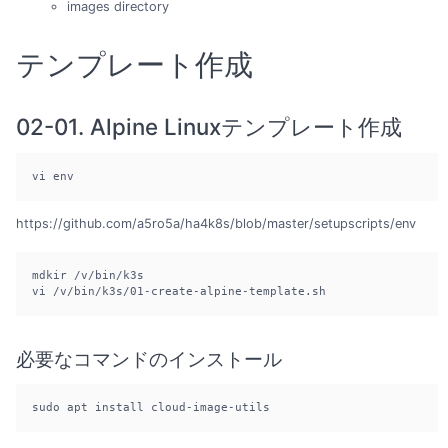
images directory
テンプレート作成
02-01. Alpine Linuxテンプレート作成
vi env
https://github.com/a5ro5a/ha4k8s/blob/master/setupscripts/env
mdkir /v/bin/k3s

vi /v/bin/k3s/01-create-alpine-template.sh
必要なコマンドのインストール
sudo apt install cloud-image-utils