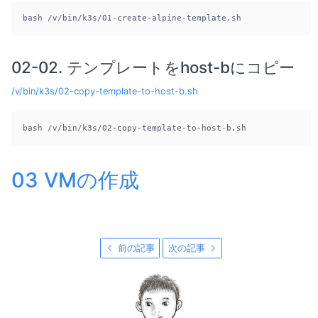
bash /v/bin/k3s/01-create-alpine-template.sh
02-02. テンプレートをhost-bにコピー
/v/bin/k3s/02-copy-template-to-host-b.sh
bash /v/bin/k3s/02-copy-template-to-host-b.sh
03 VMの作成
前の記事
次の記事