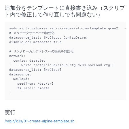
追加分をテンプレートに直接書き込み（スクリプ
ト内で修正して作り直しでも問題ない）
sudo virt-customize -a /v/images/alpine-template.qcow2   --
# メタデータサーバーの無効化

datasource_list: [NoCloud, ConfigDrive]

disable_ec2_metadata: true

# リンクローカルアドレスへの接続を無効化

network:

  config: disabled

'   --write '/etc/cloud/cloud.cfg.d/99_nocloud.cfg:|

datasource_list: [NoCloud]

datasource:

  NoCloud:

    seedfrom: /dev/sr0

    fs_label: cidata

'
実行
/v/bin/k3s/01-create-alpine-template.sh