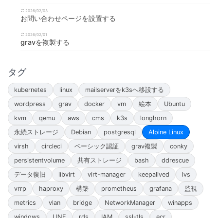
2026/02/03
お問い合わせページを設置する
2026/02/01
gravを複製する
タグ
kubernetes
linux
mailserverをk3sへ移設する
wordpress
grav
docker
vm
絵本
Ubuntu
kvm
qemu
aws
cms
k3s
longhorn
永続ストレージ
Debian
postgresql
Alpine Linux
virsh
circleci
ベーシック認証
grav複製
conky
persistentvolume
共有ストレージ
bash
ddrescue
データ復旧
libvirt
virt-manager
keepalived
lvs
vrrp
haproxy
構築
prometheus
grafana
監視
metrics
vlan
bridge
NetworkManager
winapps
windows
LINE
rds
IAM
ssl-tls
ecr