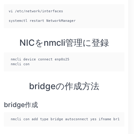
vi /etc/network/interfaces

systemctl restart NetworkManager
NICをnmcli管理に登録
 nmcli device connect enp0s25

 nmcli con
bridgeの作成方法
bridge作成
 nmcli con add type bridge autoconnect yes ifname br1