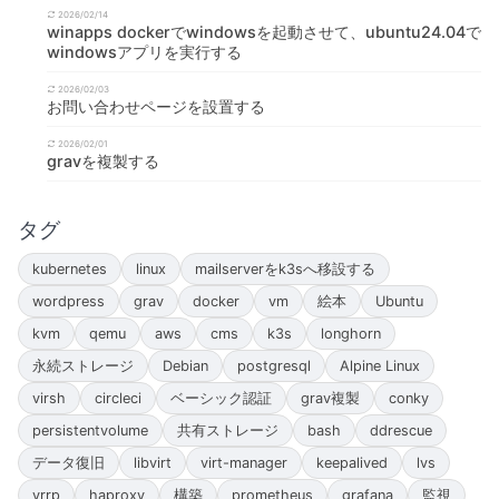
2026/02/14
winapps dockerでwindowsを起動させて、ubuntu24.04で
windowsアプリを実行する
2026/02/03
お問い合わせページを設置する
2026/02/01
gravを複製する
タグ
kubernetes
linux
mailserverをk3sへ移設する
wordpress
grav
docker
vm
絵本
Ubuntu
kvm
qemu
aws
cms
k3s
longhorn
永続ストレージ
Debian
postgresql
Alpine Linux
virsh
circleci
ベーシック認証
grav複製
conky
persistentvolume
共有ストレージ
bash
ddrescue
データ復旧
libvirt
virt-manager
keepalived
lvs
vrrp
haproxy
構築
prometheus
grafana
監視