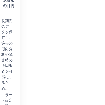
永続化
の目的
長期間
のデー
タを保
存し、
過去の
傾向分
析や障
B
害時の
原因調
査を可
能にす
るた
め。
アラー
ト設定