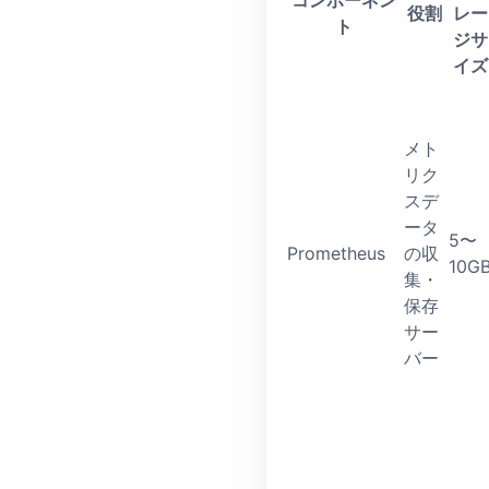
コンポーネン
役割
レー
ト
ジサ
イズ
メト
リク
スデ
ータ
5〜
Prometheus
の収
10G
集・
保存
サー
バー