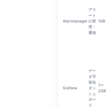
アラ
ート
Alertmanager
の管
1GB
理・
通知
デー
タ可
視化
1〜
Grafana
ダッ
2GB
シュ
ボー
ド