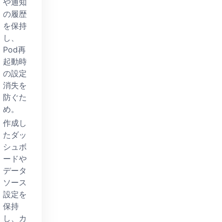
や通知
の履歴
を保持
し、
Pod再
起動時
の設定
消失を
防ぐた
め。
作成し
たダッ
シュボ
ードや
データ
ソース
設定を
保持
し、カ