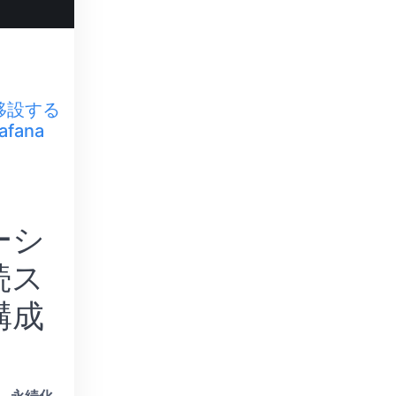
sへ移設する
afana
ーシ
続ス
構成