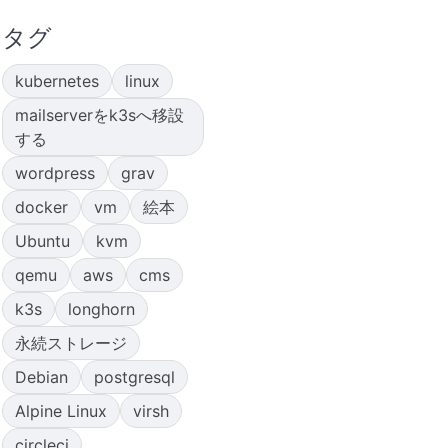
タグ
kubernetes
linux
mailserverをk3sへ移設
する
wordpress
grav
docker
vm
絵本
Ubuntu
kvm
qemu
aws
cms
k3s
longhorn
永続ストレージ
Debian
postgresql
Alpine Linux
virsh
circleci