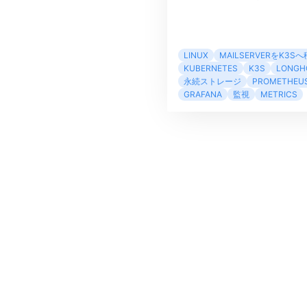
LINUX
MAILSERVERをK3S
KUBERNETES
K3S
LONGH
永続ストレージ
PROMETHEU
GRAFANA
監視
METRICS