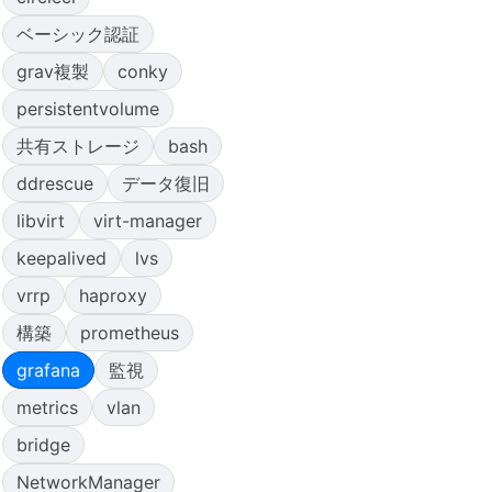
ベーシック認証
grav複製
conky
persistentvolume
共有ストレージ
bash
ddrescue
データ復旧
libvirt
virt-manager
keepalived
lvs
vrrp
haproxy
構築
prometheus
grafana
監視
metrics
vlan
bridge
NetworkManager