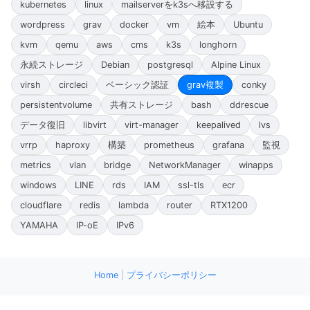
kubernetes
linux
mailserverをk3sへ移設する
wordpress
grav
docker
vm
絵本
Ubuntu
kvm
qemu
aws
cms
k3s
longhorn
永続ストレージ
Debian
postgresql
Alpine Linux
virsh
circleci
ベーシック認証
grav複製
conky
persistentvolume
共有ストレージ
bash
ddrescue
データ復旧
libvirt
virt-manager
keepalived
lvs
vrrp
haproxy
構築
prometheus
grafana
監視
metrics
vlan
bridge
NetworkManager
winapps
windows
LINE
rds
IAM
ssl-tls
ecr
cloudflare
redis
lambda
router
RTX1200
YAMAHA
IP-oE
IPv6
Home
|
プライバシーポリシー