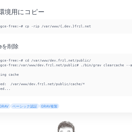
環境用にコピー
@gce-free:~# cp -rip /var/www/{,dev.}frzl.net
heを削除
@gce-free:~# cd /var/www/dev.frzl.net/public/

@gce-free:/var/www/dev.frzl.net/public# ./bin/grav clearcache --a
ing cache

red:  /var/www/dev.frzl.net/public/cache/*

red...
GRAV
ベーシック認証
GRAV複製