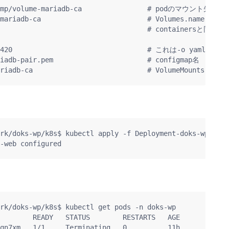
: /tmp/volume-mariadb-ca                # podのマ
-mariadb-ca                          # Volumes.nameと合わ
                                      # containersと
: 420                                 # これは-o yamlし
iadb-pair.pem                       # configmap名

rk/doks-wp/k8s$ kubectl apply -f Deployment-doks-wp-web.
-web configured
rk/doks-wp/k8s$ kubectl get pods -n doks-wp

        READY   STATUS        RESTARTS   AGE

qn7xm   1/1     Terminating   0          11h
