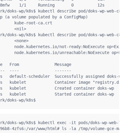
8mfw    1/1     Running       0          12s

rk/doks-wp/k8s$ kubectl describe pod/doks-wp-web-c8fcb48
p (a volume populated by a ConfigMap)

      kube-root-ca.crt

      <nil>

rk/doks-wp/k8s$ kubectl describe pod/doks-wp-web-c8fcb48
      <none>

      node.kubernetes.io/not-ready:NoExecute op=Exists f
      node.kubernetes.io/unreachable:NoExecute op=Exists
e   From               Message

--  ----               -------

s   default-scheduler  Successfully assigned doks-wp/dok
s   kubelet            Container image "registry.digital
s   kubelet            Created container doks-wp

s   kubelet            Started container doks-wp

rk/doks-wp/k8s$ kubectl exec -it pods/doks-wp-web-77847c
96b8-4zfs6:/var/www/html# ls -la /tmp/volume-gce-mariadb