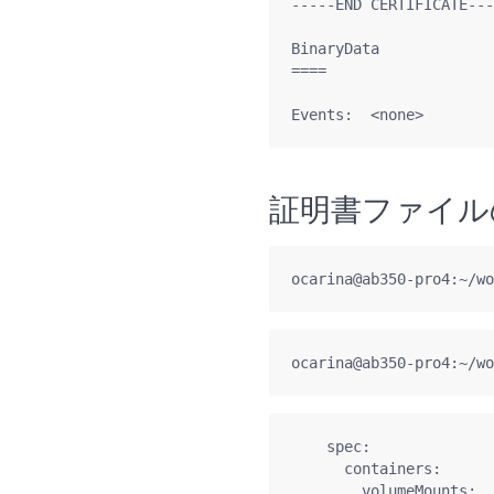
-----END CERTIFICATE---
BinaryData

====

Events:  <none>
証明書ファイル
ocarina@ab350-pro4:~/wo
ocarina@ab350-pro4:~/wo
    spec:

      containers:     
        volumeMounts:
