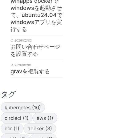
winapps dockerで
                                     |

windowsを起動させ
-------------------------------------+

て、ubuntu24.04で
windowsアプリを実
行する
2026/02/03
お問い合わせページ
を設置する
2026/02/01
gravを複製する
タグ
/home/ocarina/work/doks-wp/.

kubernetes (10)
                                                        
circleci (1)
aws (1)
ecr (1)
docker (3)