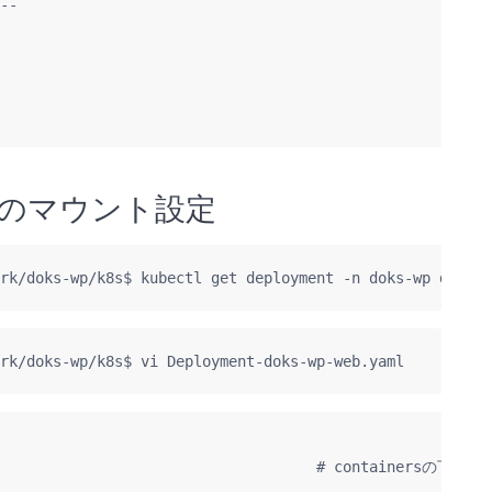
--

のマウント設定
rk/doks-wp/k8s$ kubectl get deployment -n doks-wp doks-w
rk/doks-wp/k8s$ vi Deployment-doks-wp-web.yaml 
                                     # containersの下にvo