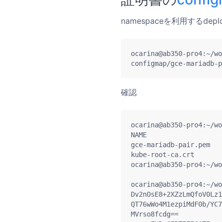
namespaceを利用するdep
ocarina@ab350-pro4:~/wo
確認
ocarina@ab350-pro4:~/wo
NAME                   
gce-mariadb-pair.pem   
kube-root-ca.crt       
ocarina@ab350-pro4:~/wo
ocarina@ab350-pro4:~/wo
Dv2nOsE8+2XZzLmQfoV0Lz1
QT76wWo4M1ezpiMdF0b/YC7
MVrso8fcdg==
