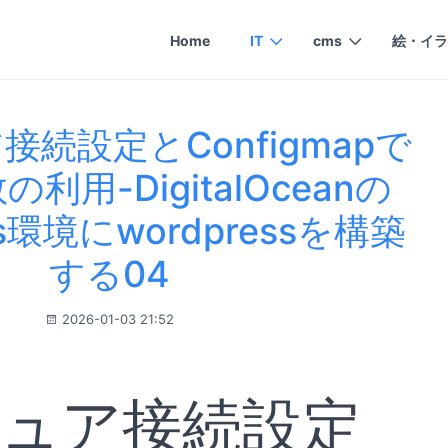
Home
IT
cms
絵・イラ
接続設定とConfigmapで
利用-DigitalOceanの
tes環境にwordpressを構築
する04
2026-01-03 21:52
キュア接続設定