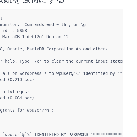
l

monitor.  Commands end with ; or \g.

 id is 5658

-MariaDB-1~deb12u1 Debian 12

8, Oracle, MariaDB Corporation Ab and others.

r help. Type '\c' to clear the current input statement.

 all on wordpress.* to wpuser@'%' identified by '*******
ed (0.210 sec)

 privileges;

ed (0.064 sec)

grants for wpuser@'%';

--------------------------------------------------------
                                                        
--------------------------------------------------------
 `wpuser`@`%` IDENTIFIED BY PASSWORD '******************