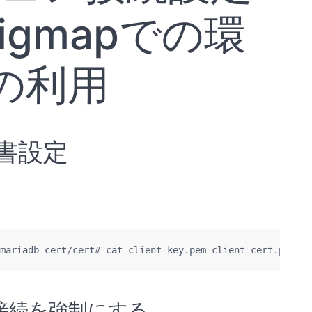
figmapでの環
の利用
書設定
mariadb-cert/cert# cat client-key.pem client-cert.pem ..
SL接続を強制にする