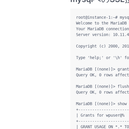
root@instance-1:~# mysq
Welcome to the MariaDB 
Your MariaDB connection
Server version: 10.11.4
Copyright (c) 2000, 201
Type 'help;' or '\h' fo
MariaDB [(none)]> grant
Query OK, 0 rows affect
MariaDB [(none)]> flush
Query OK, 0 rows affect
MariaDB [(none)]> show 
+----------------------
| Grants for wpuser@%  
+----------------------
| GRANT USAGE ON *.* TO