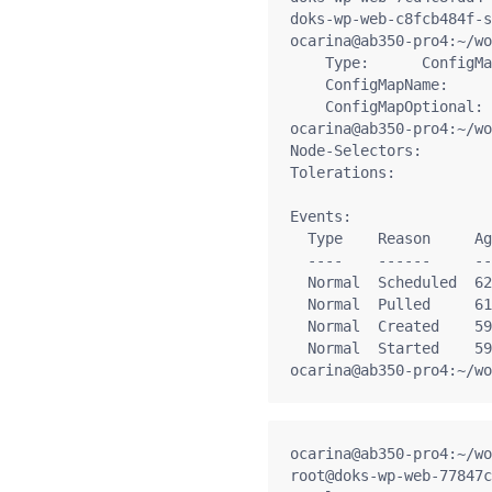
doks-wp-web-c8fcb484f-s
ocarina@ab350-pro4:~/wo
    Type:      ConfigMa
    ConfigMapName:     
    ConfigMapOptional: 
ocarina@ab350-pro4:~/wo
Node-Selectors:        
Tolerations:           
                       
Events:

  Type    Reason     Ag
  ----    ------     --
  Normal  Scheduled  62
  Normal  Pulled     61
  Normal  Created    59
  Normal  Started    59
ocarina@ab350-pro4:~/wo
root@doks-wp-web-77847c