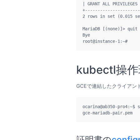
| GRANT ALL PRIVILEGES 
+----------------------
2 rows in set (0.015 se
MariaDB [(none)]> quit

Bye

root@instance-1:~# 
kubectl
GCEで連結したクライアン
ocarina@ab350-pro4:~$ s
gce-mariadb-pair.pem   
証明書の
conf