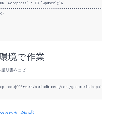
ON `wordpress`.* TO `wpuser`@`%`                        
--------------------------------------------------------
c)

操作環境で作業
ト証明書をコピー
cp root@GCE:work/mariadb-cert/cert/gce-mariadb-pair.pem 
                                                        
igmapを作成