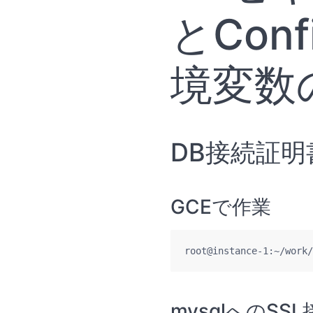
とCon
境変数
DB接続証明
GCEで作業
root@instance-1:~/work/
mysqlへのS