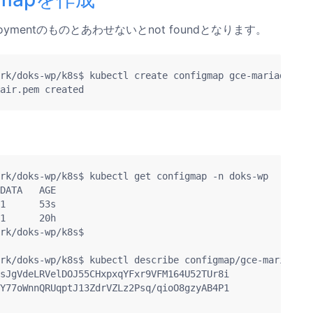
loymentのものとあわせないとnot foundとなります。
rk/doks-wp/k8s$ kubectl create configmap gce-mariadb-pai
rk/doks-wp/k8s$ kubectl get configmap -n doks-wp

DATA   AGE

1      53s

1      20h

rk/doks-wp/k8s$ 

rk/doks-wp/k8s$ kubectl describe configmap/gce-mariadb-p
sJgVdeLRVelDOJ55CHxpxqYFxr9VFM164U52TUr8i

Y77oWnnQRUqptJ13ZdrVZLz2Psq/qioO8gzyAB4P1
