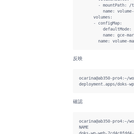
        - mountPath
          name: volume
      volumes:       
      - configMap:

          defaultMode
          name: gce-mar
反映
ocarina@ab350-pro4:~/wo
deployment.apps/doks-wp
確認
ocarina@ab350-pro4:~/wo
NAME                   
doks-wp-web-7cd4c8fdd4-